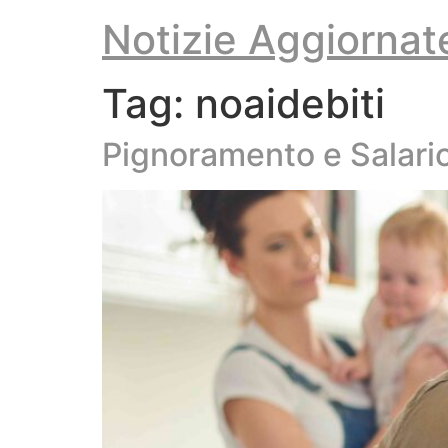
Vai
Notizie Aggiornat
al
contenuto
Tag:
noaidebiti
Pignoramento e Salari