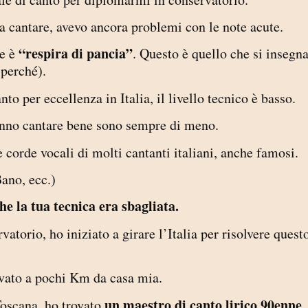
 a cantare, avevo ancora problemi con le note acute.
“respira di pancia”
re è
. Questo è quello che si insegn
 perché).
to per eccellenza in Italia, il livello tecnico è basso.
sanno cantare bene sono sempre di meno.
 corde vocali di molti cantanti italiani, anche famosi.
ano, ecc.)
he la tua tecnica era sbagliata.
atorio, ho iniziato a girare l’Italia per risolvere quest
trovato a pochi Km da casa mia.
un maestro di canto lirico 90enne
oscana, ho trovato