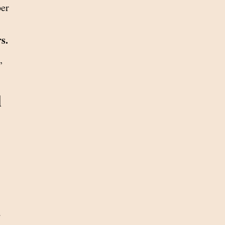
er
s.
,
l
a