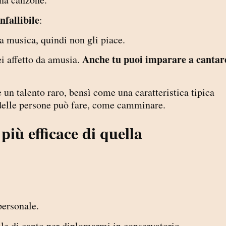
infallibile
:
a musica, quindi non gli piace.
Anche tu puoi imparare a cantar
ei affetto da amusia.
un talento raro, bensì come una caratteristica tipica
delle persone può fare, come camminare.
più efficace di quella
personale.
ale di canto per diplomarmi in conservatorio.