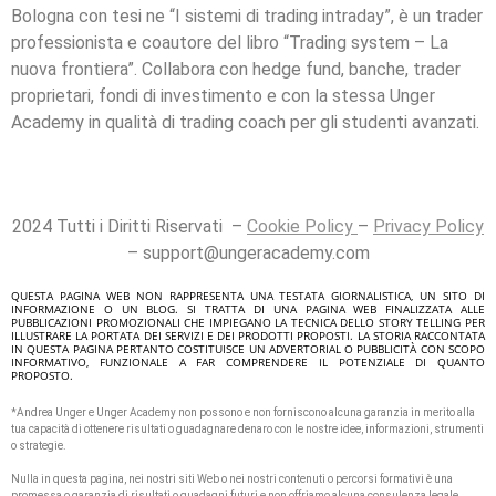
Bologna con tesi ne “I sistemi di trading intraday”, è un trader
professionista e coautore del libro “Trading system – La
nuova frontiera”. Collabora con hedge fund, banche, trader
proprietari, fondi di investimento e con la stessa Unger
Academy in qualità di trading coach per gli studenti avanzati.
2024 Tutti i Diritti Riservati –
Cookie Policy
–
Privacy Policy
–
support@ungeracademy.com
QUESTA PAGINA WEB NON RAPPRESENTA UNA TESTATA GIORNALISTICA, UN SITO DI
INFORMAZIONE O UN BLOG. SI TRATTA DI UNA PAGINA WEB FINALIZZATA ALLE
PUBBLICAZIONI PROMOZIONALI CHE IMPIEGANO LA TECNICA DELLO STORY TELLING PER
ILLUSTRARE LA PORTATA DEI SERVIZI E DEI PRODOTTI PROPOSTI. LA STORIA RACCONTATA
IN QUESTA PAGINA PERTANTO COSTITUISCE UN ADVERTORIAL O PUBBLICITÀ CON SCOPO
INFORMATIVO, FUNZIONALE A FAR COMPRENDERE IL POTENZIALE DI QUANTO
PROPOSTO.
*Andrea Unger e Unger Academy non possono e non forniscono alcuna garanzia in merito alla
tua capacità di ottenere risultati o guadagnare denaro con le nostre idee, informazioni, strumenti
o strategie.
Nulla in questa pagina, nei nostri siti Web o nei nostri contenuti o percorsi formativi è una
promessa o garanzia di risultati o guadagni futuri e non offriamo alcuna consulenza legale,