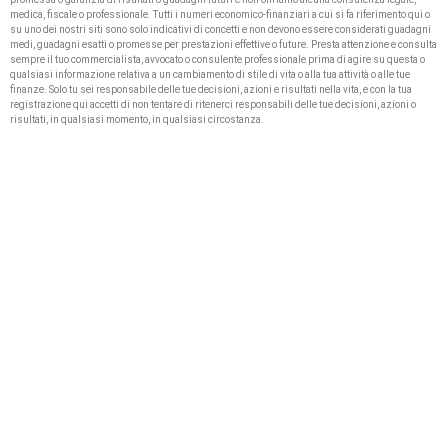
medica, fiscale o professionale. Tutti i numeri economico-finanziari a cui si fa riferimento qui o
su uno dei nostri siti sono solo indicativi di concetti e non devono essere considerati guadagni
medi, guadagni esatti o promesse per prestazioni effettive o future. Presta attenzione e consulta
sempre il tuo commercialista, avvocato o consulente professionale prima di agire su questa o
qualsiasi informazione relativa a un cambiamento di stile di vita o alla tua attività o alle tue
finanze. Solo tu sei responsabile delle tue decisioni, azioni e risultati nella vita, e con la tua
registrazione qui accetti di non tentare di ritenerci responsabili delle tue decisioni, azioni o
risultati, in qualsiasi momento, in qualsiasi circostanza.