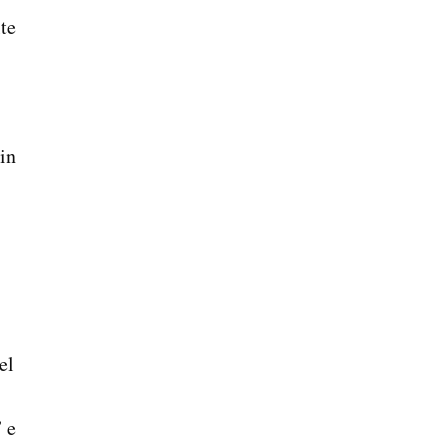
lte
in
el
 e