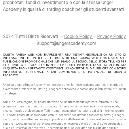
proprietari, fondi di investimento e con la stessa Unger
Academy in qualità di trading coach per gli studenti avanzati.
2024 Tutti i Diritti Riservati –
Cookie Policy
–
Privacy Policy
–
support@ungeracademy.com
QUESTA PAGINA WEB NON RAPPRESENTA UNA TESTATA GIORNALISTICA, UN SITO DI
INFORMAZIONE O UN BLOG. SI TRATTA DI UNA PAGINA WEB FINALIZZATA ALLE
PUBBLICAZIONI PROMOZIONALI CHE IMPIEGANO LA TECNICA DELLO STORY TELLING PER
ILLUSTRARE LA PORTATA DEI SERVIZI E DEI PRODOTTI PROPOSTI. LA STORIA RACCONTATA
IN QUESTA PAGINA PERTANTO COSTITUISCE UN ADVERTORIAL O PUBBLICITÀ CON SCOPO
INFORMATIVO, FUNZIONALE A FAR COMPRENDERE IL POTENZIALE DI QUANTO
PROPOSTO.
*Andrea Unger e Unger Academy non possono e non forniscono alcuna garanzia in merito alla
tua capacità di ottenere risultati o guadagnare denaro con le nostre idee, informazioni, strumenti
o strategie.
Nulla in questa pagina, nei nostri siti Web o nei nostri contenuti o percorsi formativi è una
promessa o garanzia di risultati o guadagni futuri e non offriamo alcuna consulenza legale,
medica, fiscale o professionale. Tutti i numeri economico-finanziari a cui si fa riferimento qui o
su uno dei nostri siti sono solo indicativi di concetti e non devono essere considerati guadagni
medi, guadagni esatti o promesse per prestazioni effettive o future. Presta attenzione e consulta
sempre il tuo commercialista, avvocato o consulente professionale prima di agire su questa o
qualsiasi informazione relativa a un cambiamento di stile di vita o alla tua attività o alle tue