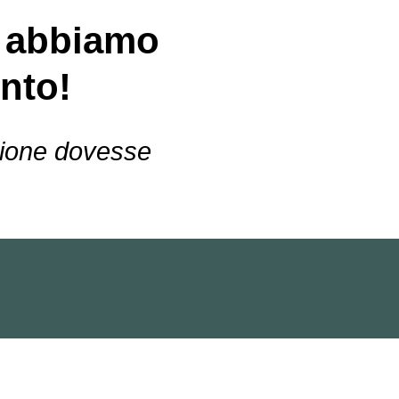
on abbiamo
nto!
azione dovesse