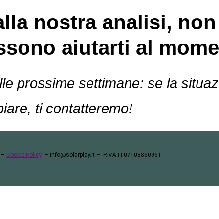
alla nostra analisi, n
ossono aiutarti al mome
elle prossime settimane: se la situ
iare, ti contatteremo!
–
Cookie Policy
–
info@solarplay.it
– P.IVA IT07108860961