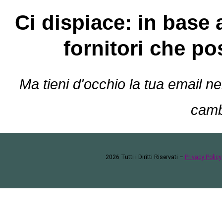
Ci dispiace: in base 
fornitori che p
Ma tieni d'occhio la tua email n
camb
2026 Tutti i Diritti Riservati –
Privacy Policy