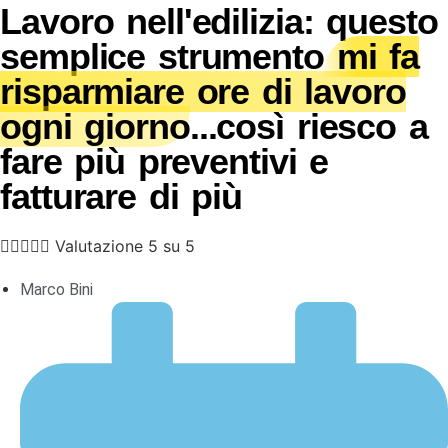
Lavoro nell'edilizia: questo
semplice strumento
mi fa
risparmiare ore di lavoro
ogni giorno
...così riesco a
fare più preventivi e
fatturare di più





Valutazione 5 su 5
Marco Bini