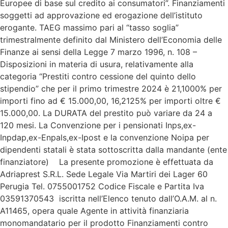
Europee di base sul credito ai consumatori”. Finanziamenti
soggetti ad approvazione ed erogazione dell’istituto
erogante. TAEG massimo pari al “tasso soglia”
trimestralmente definito dal Ministero dell’Economia delle
Finanze ai sensi della Legge 7 marzo 1996, n. 108 –
Disposizioni in materia di usura, relativamente alla
categoria “Prestiti contro cessione del quinto dello
stipendio” che per il primo trimestre 2024 è 21,1000% per
importi fino ad € 15.000,00, 16,2125% per importi oltre €
15.000,00. La DURATA del prestito può variare da 24 a
120 mesi. La Convenzione per i pensionati Inps,ex-
Inpdap,ex-Enpals,ex-Ipost e la convenzione Noipa per
dipendenti statali è stata sottoscritta dalla mandante (ente
finanziatore) La presente promozione è effettuata da
Adriaprest S.R.L. Sede Legale Via Martiri dei Lager 60
Perugia Tel. 0755001752 Codice Fiscale e Partita Iva
03591370543 iscritta nell’Elenco tenuto dall’O.A.M. al n.
A11465, opera quale Agente in attività finanziaria
monomandatario per il prodotto Finanziamenti contro