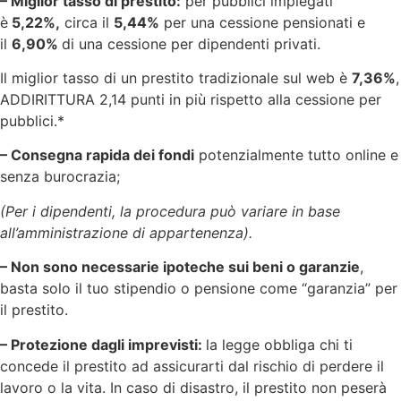
– Miglior tasso di prestito:
per pubblici impiegati
è
5,22%,
circa il
5,44%
per una cessione pensionati e
il
6,90%
di una cessione per dipendenti privati.
Il miglior tasso di un prestito tradizionale sul web è
7,36%
,
ADDIRITTURA 2,14 punti in più rispetto alla cessione per
pubblici.*
– Consegna rapida dei fondi
potenzialmente tutto online e
senza burocrazia;
(Per i dipendenti, la procedura può variare in base
all’amministrazione di appartenenza).
– Non sono necessarie ipoteche sui beni o garanzie
,
basta solo il tuo stipendio o pensione come “garanzia” per
il prestito.
– Protezione dagli imprevisti:
la legge obbliga chi ti
concede il prestito ad assicurarti dal rischio di perdere il
lavoro o la vita. In caso di disastro, il prestito non peserà