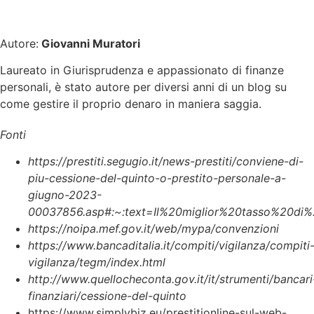
Autore:
Giovanni Muratori
Laureato in Giurisprudenza e appassionato di finanze
personali, è stato autore per diversi anni di un blog su
come gestire il proprio denaro in maniera saggia.
Fonti
https://prestiti.segugio.it/news-prestiti/conviene-di-
piu-cessione-del-quinto-o-prestito-personale-a-
giugno-2023-
00037856.asp#:~:text=Il%20miglior%20tasso%20di%
https://noipa.mef.gov.it/web/mypa/convenzioni
https://www.bancaditalia.it/compiti/vigilanza/compiti
vigilanza/tegm/index.html
http://www.quellocheconta.gov.it/it/strumenti/bancari
finanziari/cessione-del-quinto
https://www.simplybiz.eu/prestitionline-sul-web-