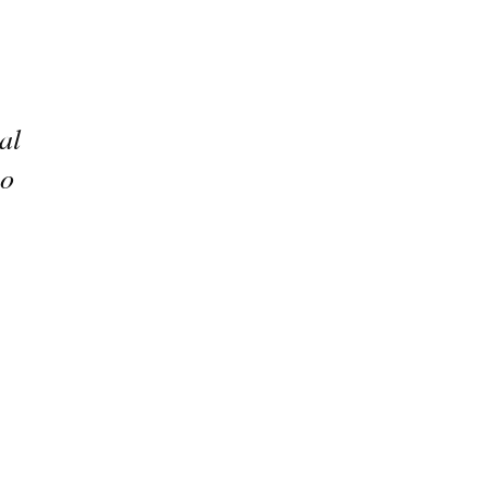
al
co