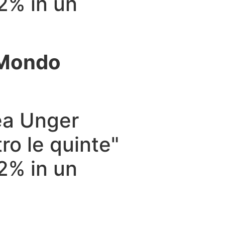
72% in un
l Mondo
rea Unger
tro le quinte"
72% in un