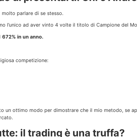
molto parlare di se stesso.
o l’unico ad aver vinto 4 volte il titolo di Campione del M
l
672% in un anno.
tigiosa competizione:
tato un ottimo modo per dimostrare che il mio metodo, se a
rcato.
te: il trading è una truffa?