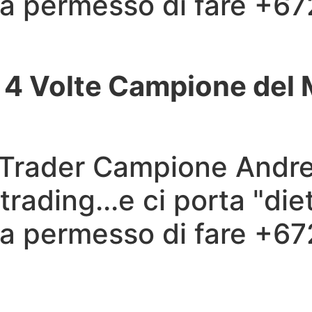
 ha permesso di fare +6
a? 4 Volte Campione de
 Il Trader Campione And
 trading...e ci porta "die
 ha permesso di fare +6