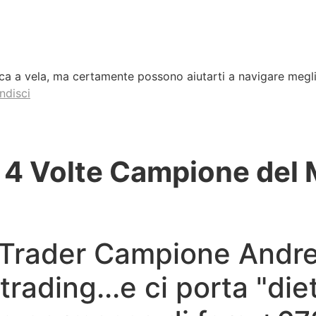
rca a vela, ma certamente possono aiutarti a navigare megli
ndisci
a? 4 Volte Campione de
 Il Trader Campione And
 trading...e ci porta "die