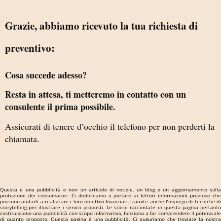
Grazie, abbiamo ricevuto la tua richiesta di
preventivo:
Cosa succede adesso?
Resta in attesa, ti metteremo in contatto con un
consulente il prima possibile.
Assicurati di tenere d’occhio il telefono per non perderti la
chiamata.
Questa è una pubblicità e non un articolo di notizie, un blog o un aggiornamento sulla
protezione dei consumatori. Ci dedichiamo a portare ai lettori informazioni preziose che
possono aiutarli a realizzare i loro obiettivi finanziari, tramite anche l’impiego di tecniche di
storytelling per illustrare i servizi proposti. Le storie raccontate in questa pagina pertanto
costituiscono una pubblicità con scopo informativo, funziona a far comprendere il potenziale
di quanto proposto. Questa pagina è una pubblicità. Ci auguriamo che troviate la nostra