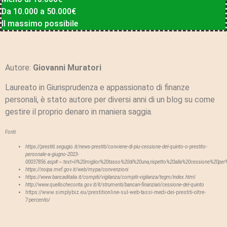
Da 10.000 a 50.000€
Il massimo possibile
Autore:
Giovanni Muratori
Laureato in Giurisprudenza e appassionato di finanze
personali, è stato autore per diversi anni di un blog su come
gestire il proprio denaro in maniera saggia.
Fonti
https://prestiti.segugio.it/news-prestiti/conviene-di-piu-cessione-del-quinto-o-prestito-
personale-a-giugno-2023-
00037856.asp#:~:text=Il%20miglior%20tasso%20di%20una,rispetto%20alla%20cessione%20per%
https://noipa.mef.gov.it/web/mypa/convenzioni
https://www.bancaditalia.it/compiti/vigilanza/compiti-vigilanza/tegm/index.html
http://www.quellocheconta.gov.it/it/strumenti/bancari-finanziari/cessione-del-quinto
https://www.simplybiz.eu/prestitionline-sul-web-tassi-medi-dei-prestiti-oltre-
7percento/