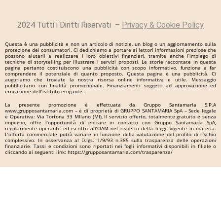
2024 Tutti i Diritti Riservati –
Privacy & Cookie Policy
Questa è una pubblicità e non un articolo di notizie, un blog o un aggiornamento sulla
protezione dei consumatori. Ci dedichiamo a portare ai lettori informazioni preziose che
possono aiutarli a realizzare i loro obiettivi finanziari, tramite anche l’impiego di
tecniche di storytelling per illustrare i servizi proposti. Le storie raccontate in questa
pagina pertanto costituiscono una pubblicità con scopo informativo, funziona a far
comprendere il potenziale di quanto proposto. Questa pagina è una pubblicità. Ci
auguriamo che troviate la nostra risorsa online informativa e utile. Messaggio
pubblicitario con finalità promozionale. Finanziamenti soggetti ad approvazione ed
erogazione dell’istituto erogante.
La presente promozione è effettuata da Gruppo Santamaria S.P.A
www.grupposantamaria.com – è di proprietà di GRUPPO SANTAMARIA SpA – Sede legale
e Operativa: Via Tortona 33 MIlano (MI), Il servizio offerto, totalmente gratuito e senza
impegno, offre l’opportunità di entrare in contatto con Gruppo Santamaria SpA,
regolarmente operante ed iscritto all’OAM nel rispetto della legge vigente in materia.
L’offerta commerciale potrà variare in funzione della valutazione del profilo di rischio
complessivo. In osservanza al D.lgs. 1/9/93 n.385 sulla trasparenza delle operazioni
finanziarie. Tassi e condizioni sono riportati nei fogli informativi disponibili in filiale o
cliccando ai seguenti link: https://grupposantamaria.com/trasparenza/