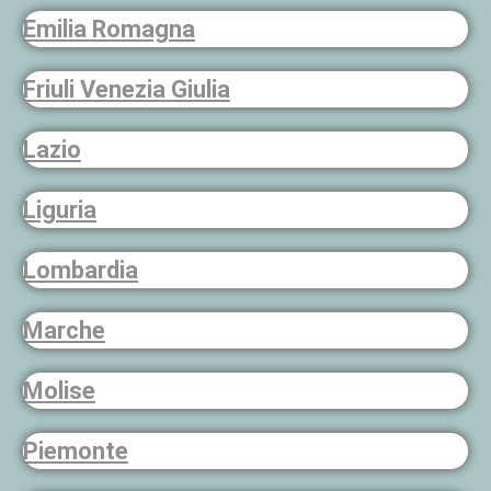
Emilia Romagna
Friuli Venezia Giulia
Lazio
Liguria
Lombardia
Marche
Molise
Piemonte