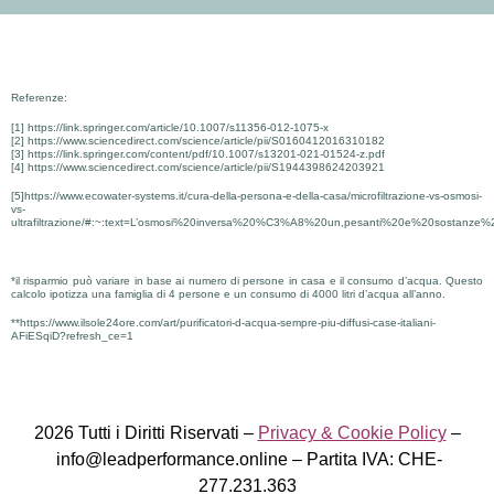
Referenze:
[1] https://link.springer.com/article/10.1007/s11356-012-1075-x
[2] https://www.sciencedirect.com/science/article/pii/S0160412016310182
[3] https://link.springer.com/content/pdf/10.1007/s13201-021-01524-z.pdf
[4] https://www.sciencedirect.com/science/article/pii/S1944398624203921
[5]https://www.ecowater-systems.it/cura-della-persona-e-della-casa/microfiltrazione-vs-osmosi-
vs-
ultrafiltrazione/#:~:text=L’osmosi%20inversa%20%C3%A8%20un,pesanti%20e%20sostanze%2
*il risparmio può variare in base ai numero di persone in casa e il consumo d’acqua. Questo
calcolo ipotizza una famiglia di 4 persone e un consumo di 4000 litri d’acqua all’anno.
**https://www.ilsole24ore.com/art/purificatori-d-acqua-sempre-piu-diffusi-case-italiani-
AFiESqiD?refresh_ce=1
2026 Tutti i Diritti Riservati –
Privacy & Cookie Policy
–
info@leadperformance.
online – Partita IVA: CHE-
277.231.363