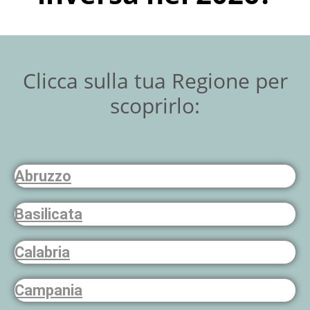
Clicca sulla tua Regione per
scoprirlo:
Abruzzo
Basilicata
Calabria
Campania