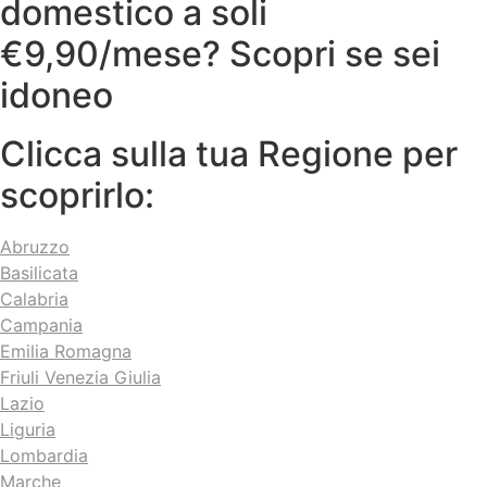
domestico a soli
€9,90/mese? Scopri se sei
idoneo
Clicca sulla tua Regione per
scoprirlo:
Abruzzo
Basilicata
Calabria
Campania
Emilia Romagna
Friuli Venezia Giulia
Lazio
Liguria
Lombardia
Marche