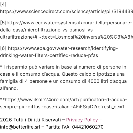
[4]
https://www.sciencedirect.com/science/article/pii/S194
[5]https://www.ecowater-systems.it/cura-della-persona-e-
della-casa/microfiltrazione-vs-osmosi-vs-
ultrafiltrazione/#:~:text=L’osmosi%20inversa%20%C3%A
[6] https://www.epa.gov/water-research/identifying-
drinking-water-filters-certified-reduce-pfas
*il risparmio può variare in base ai numero di persone in
casa e il consumo d’acqua. Questo calcolo ipotizza una
famiglia di 4 persone e un consumo di 4000 litri d’acqua
all’anno.
**https://www.ilsole24ore.com/art/purificatori-d-acqua-
sempre-piu-diffusi-case-italiani-AFiESqiD?refresh_ce=1
2026 Tutti i Diritti Riservati –
Privacy Policy
–
info@betterlife.srl
– Partita IVA: 04421060270