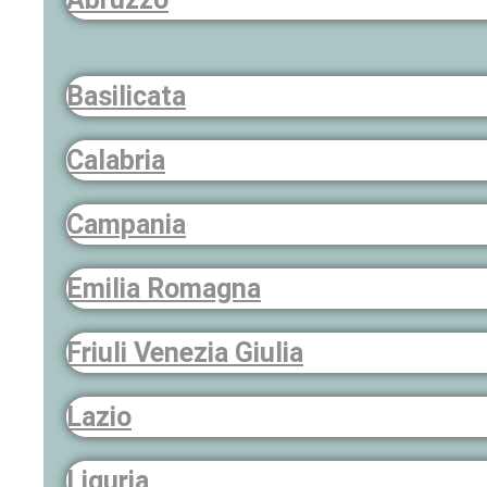
Basilicata
Calabria
Campania
Emilia Romagna
Friuli Venezia Giulia
Lazio
Liguria