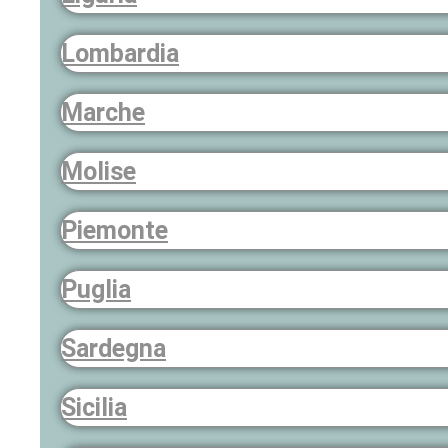
Lombardia
Marche
Molise
Piemonte
Puglia
Sardegna
Sicilia