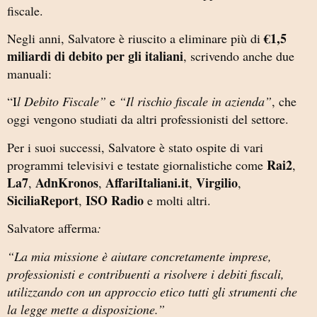
fiscale.
€1,5
Negli anni, Salvatore è riuscito a eliminare più di
miliardi di debito per gli italiani
, scrivendo anche due
manuali:
“I
l Debito Fiscale”
e
“Il rischio fiscale in azienda”
, che
oggi vengono studiati da altri professionisti del settore.
Per i suoi successi, Salvatore è stato ospite di vari
Rai2
programmi televisivi e testate giornalistiche come
,
La7
AdnKronos
AffariItaliani.it
Virgilio
,
,
,
,
SiciliaReport
ISO Radio
,
e molti altri.
Salvatore afferma
:
“La mia missione è aiutare concretamente imprese,
professionisti e contribuenti a risolvere i debiti fiscali,
utilizzando con un approccio etico tutti gli strumenti che
la legge mette a disposizione.”