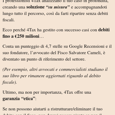
I professionisti 4Tax analizzano il tuo caso in profondità,
soluzione
creando una
“su misura”
e accompagnandoti
lungo tutto il percorso, così da farti ripartire senza debiti
fiscali.
debiti
Ecco perché 4Tax ha gestito con successo casi con
fino a €250 milioni
…
Conta un punteggio di 4,7 stelle su Google Recensioni e il
suo fondatore, l’avvocato del Fisco Salvatore Cameli, è
diventato un punto di riferimento del settore.
(Per esempio, altri avvocati e commercialisti studiano il
suo libro per rimanere aggiornati riguardo al debito
fiscale).
Ultimo, ma non per importanza, 4Tax offre una
garanzia
“etica”
:
Se non possono aiutarti a ristrutturare/eliminare il tuo
debito con il fisco, non dovrai pagare niente se non il