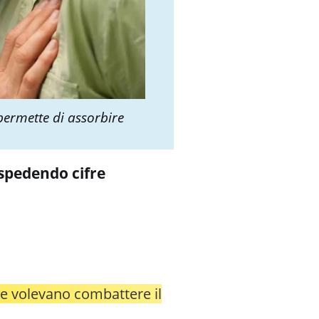
permette di assorbire
 spedendo cifre
e volevano combattere il