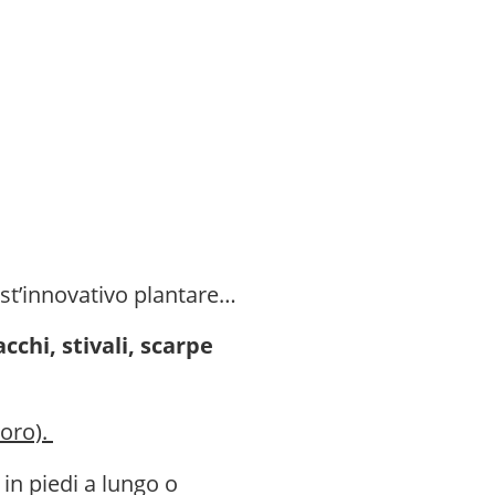
uest’innovativo plantare…
cchi, stivali, scarpe
voro).
in piedi a lungo o