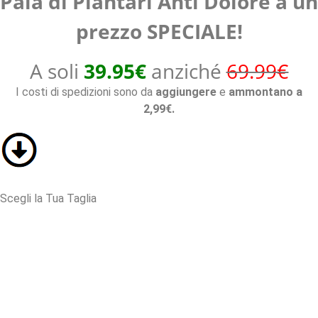
Paia di Plantari Anti Dolore a un
prezzo SPECIALE!
A soli
39.95€
anziché
69.99€
I costi di spedizioni sono da
aggiungere
e
ammontano a
2,99€.
Scegli la Tua Taglia