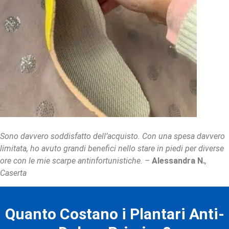
Sono davvero soddisfatto dell’acquisto. Con una spesa davvero
limitata, ho avuto grandi benefici nello stare in piedi per diverse
ore con le mie scarpe antinfortunistiche. –
Alessandra N.
,
Caserta
Quanto Costano i Plantari Anti-