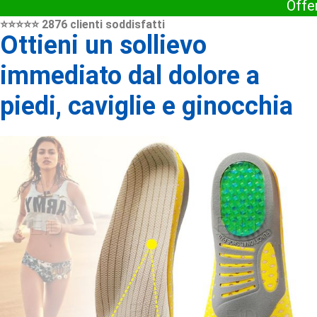
Offe
⭐️⭐️⭐️⭐️⭐️ 2876 clienti soddisfatti
Ottieni un sollievo
immediato dal dolore a
piedi, caviglie e ginocchia