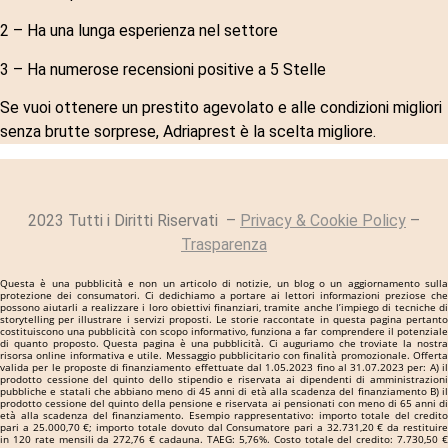
2 – Ha una lunga esperienza nel settore
3 – Ha numerose recensioni positive a 5 Stelle
Se vuoi ottenere un prestito agevolato e alle condizioni migliori
senza brutte sorprese, Adriaprest è la scelta migliore.
2023 Tutti i Diritti Riservati –
Privacy & Cookie Policy
–
Trasparenza
Questa è una pubblicità e non un articolo di notizie, un blog o un aggiornamento sulla
protezione dei consumatori. Ci dedichiamo a portare ai lettori informazioni preziose che
possono aiutarli a realizzare i loro obiettivi finanziari, tramite anche l’impiego di tecniche di
storytelling per illustrare i servizi proposti. Le storie raccontate in questa pagina pertanto
costituiscono una pubblicità con scopo informativo, funziona a far comprendere il potenziale
di quanto proposto. Questa pagina è una pubblicità. Ci auguriamo che troviate la nostra
risorsa online informativa e utile. Messaggio pubblicitario con finalità promozionale. Offerta
valida per le proposte di finanziamento effettuate dal 1.05.2023 fino al 31.07.2023 per: A) il
prodotto cessione del quinto dello stipendio e riservata ai dipendenti di amministrazioni
pubbliche e statali che abbiano meno di 45 anni di età alla scadenza del finanziamento B) il
prodotto cessione del quinto della pensione e riservata ai pensionati con meno di 65 anni di
età alla scadenza del finanziamento. Esempio rappresentativo: importo totale del credito
pari a 25.000,70 €; importo totale dovuto dal Consumatore pari a 32.731,20 € da restituire
in 120 rate mensili da 272,76 € cadauna. TAEG: 5,76%. Costo totale del credito: 7.730,50 €